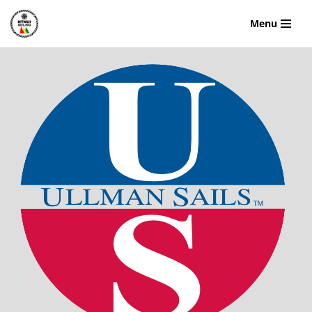
Menu
Hopp
til
innholdet