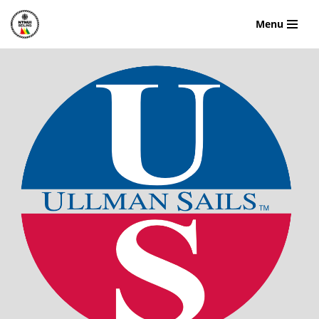
Menu
Hopp
til
innholdet