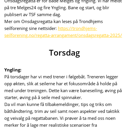
Onsdagsregatta er for både Melges og Yngling. Vi har meldt
på tre Melges24 og fire Yngling. Bane og start, og blir
publisert av TSF samme dag.
Mer om Onsdagsregatta kan leses på Trondhjems
seilforening sine nettsider:
https://trondhjems-
seilforening.no/regatta-arrangament/onsdagsregatta-2025/
Torsdag
Yngling:
På torsdager har vi med trener i følgebåt. Treneren legger
opp økten, slik at seilerne har et fokusområde å holde på
med under treningen. Dette kan være baneseiling, øving på
starter, øving på å seile med spinnaker.
Da vil man kunne få tilbakemeldinger, tips og triks om
båthåndtering, trim av seil samt noen aspekter ved taktikk
og veivalg på regattabanen. Vi prøver å ta med oss noen
merker for å lage mer realistiske scenarioer fra