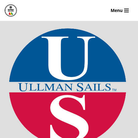
Menu
Hopp
til
innholdet