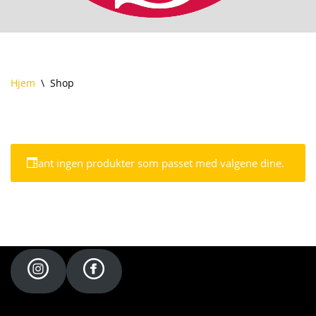
Hjem
\
Shop
Fant ingen produkter som passet med valgene dine.
NTNUI Seiling - {current_year}