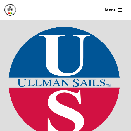
Menu
Hopp
til
innholdet