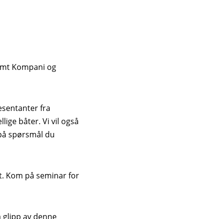
timt Kompani og
esentanter fra
lige båter. Vi vil også
r på spørsmål du
gt. Kom på seminar for
å glipp av denne