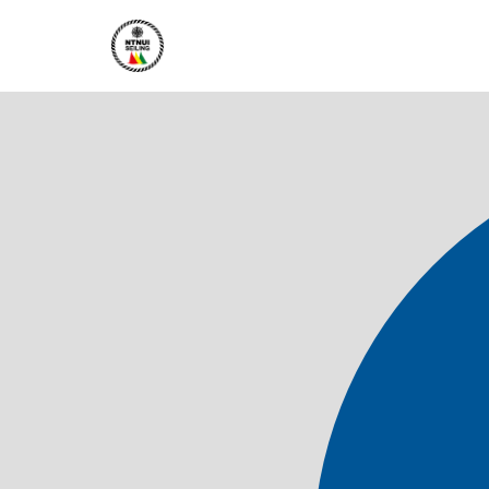
Hopp
til
innholdet