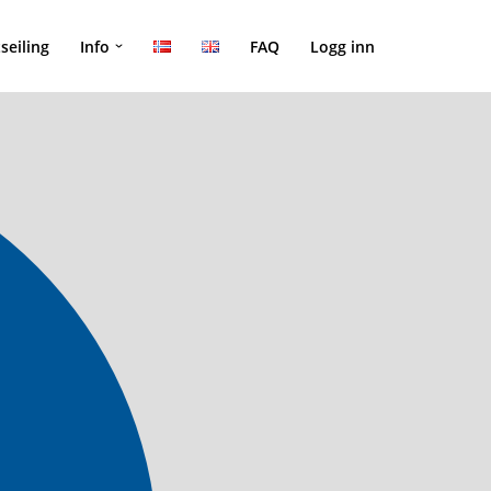
seiling
Info
FAQ
Logg inn