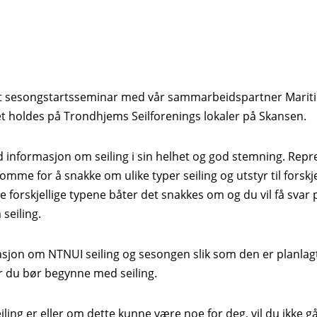
ir det sesongstartsseminar med vår sammarbeidspartner Mari
t holdes på Trondhjems Seilforenings lokaler på Skansen.
d informasjon om seiling i sin helhet og god stemning. Repr
mme for å snakke om ulike typer seiling og utstyr til forskjel
de forskjellige typene båter det snakkes om og du vil få sva
seiling.
masjon om NTNUI seiling og sesongen slik som den er planla
 du bør begynne med seiling.
iling er eller om dette kunne være noe for deg, vil du ikke g