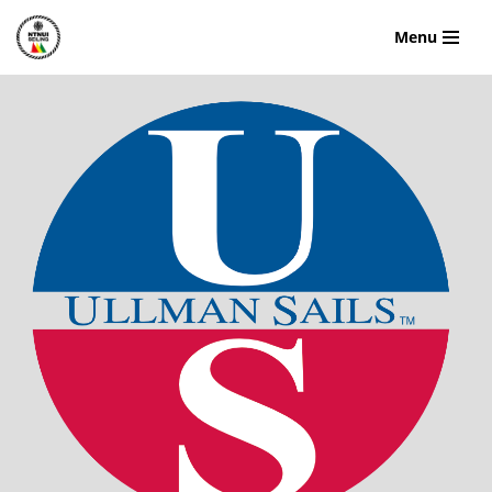
Menu
Hopp
til
innholdet