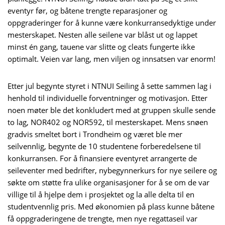
eventyr før, og båtene trengte reparasjoner og
oppgraderinger for å kunne være konkurransedyktige under
mesterskapet. Nesten alle seilene var blåst ut og lappet
minst én gang, tauene var slitte og cleats fungerte ikke
optimalt. Veien var lang, men viljen og innsatsen var enorm!
Etter jul begynte styret i NTNUI Seiling å sette sammen lag i
henhold til individuelle forventninger og motivasjon. Etter
noen møter ble det konkludert med at gruppen skulle sende
to lag, NOR402 og NOR592, til mesterskapet. Mens snøen
gradvis smeltet bort i Trondheim og været ble mer
seilvennlig, begynte de 10 studentene forberedelsene til
konkurransen. For å finansiere eventyret arrangerte de
seileventer med bedrifter, nybegynnerkurs for nye seilere og
søkte om støtte fra ulike organisasjoner for å se om de var
villige til å hjelpe dem i prosjektet og la alle delta til en
studentvennlig pris. Med økonomien på plass kunne båtene
få oppgraderingene de trengte, men nye regattaseil var