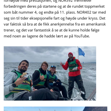
fornøyde med prestasjonen, og NOR592 fremhever
forbedringen deres på startene og at de rundet toppmerket
som båt nummer 4, og endte på 11. plass. NOR402 tar med
seg sin til tider eksepsjonelle fart og høyde under kryss. Det
var faktisk så bra at de fikk anerkjennelse fra en amerikansk
trener, og det var fantastisk å se at de kunne holde følge
med noen av lagene de hadde lært av på YouTube.