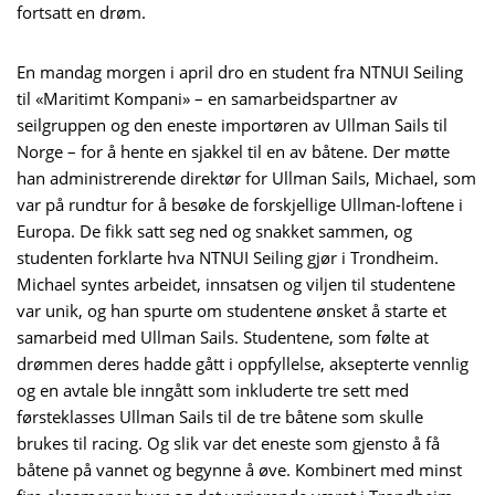
fortsatt en drøm.
En mandag morgen i april dro en student fra NTNUI Seiling
til «Maritimt Kompani» – en samarbeidspartner av
seilgruppen og den eneste importøren av Ullman Sails til
Norge – for å hente en sjakkel til en av båtene. Der møtte
han administrerende direktør for Ullman Sails, Michael, som
var på rundtur for å besøke de forskjellige Ullman-loftene i
Europa. De fikk satt seg ned og snakket sammen, og
studenten forklarte hva NTNUI Seiling gjør i Trondheim.
Michael syntes arbeidet, innsatsen og viljen til studentene
var unik, og han spurte om studentene ønsket å starte et
samarbeid med Ullman Sails. Studentene, som følte at
drømmen deres hadde gått i oppfyllelse, aksepterte vennlig
og en avtale ble inngått som inkluderte tre sett med
førsteklasses Ullman Sails til de tre båtene som skulle
brukes til racing. Og slik var det eneste som gjensto å få
båtene på vannet og begynne å øve. Kombinert med minst