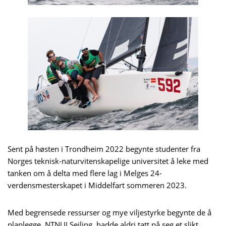
Sent på høsten i Trondheim 2022 begynte studenter fra
Norges teknisk-naturvitenskapelige universitet å leke med
tanken om å delta med flere lag i Melges 24-
verdensmesterskapet i Middelfart sommeren 2023.
Med begrensede ressurser og mye viljestyrke begynte de å
planlegge. NTNUI Seiling, hadde aldri tatt på seg et slikt