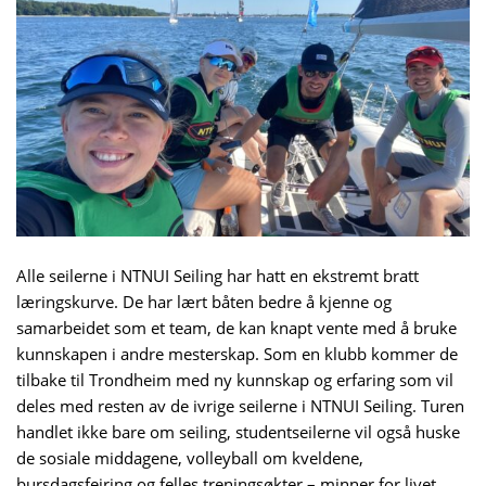
Alle seilerne i NTNUI Seiling har hatt en ekstremt bratt
læringskurve. De har lært båten bedre å kjenne og
samarbeidet som et team, de kan knapt vente med å bruke
kunnskapen i andre mesterskap. Som en klubb kommer de
tilbake til Trondheim med ny kunnskap og erfaring som vil
deles med resten av de ivrige seilerne i NTNUI Seiling. Turen
handlet ikke bare om seiling, studentseilerne vil også huske
de sosiale middagene, volleyball om kveldene,
bursdagsfeiring og felles treningsøkter – minner for livet.