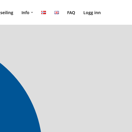
seiling
Info
FAQ
Logg inn