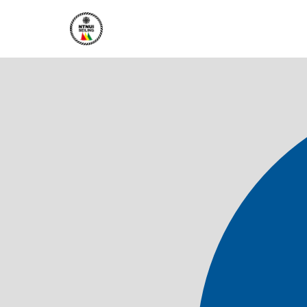
Hopp
til
innholdet