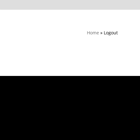
Home
»
Logout
NTNUI Seiling - {current_year}
e-post: seiling@ntnui.no
Telefon: +47 46 82 02 64
Org. nr.: 975 728 773