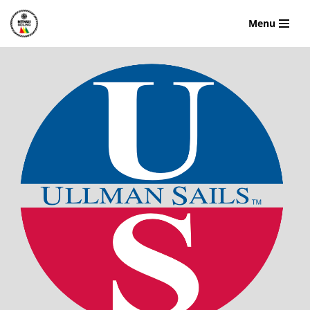
Menu
Hopp
til
innholdet