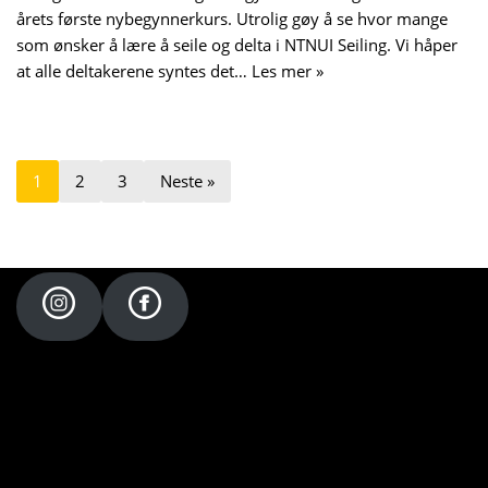
årets første nybegynnerkurs. Utrolig gøy å se hvor mange
som ønsker å lære å seile og delta i NTNUI Seiling. Vi håper
at alle deltakerene syntes det…
Les mer »
1
2
3
Neste »
NTNUI Seiling - {current_year}
e-post: seiling@ntnui.no
Telefon: +47 46 82 02 64
Org. nr.: 975 728 773
Adr.: Christian Frederiks gate 20