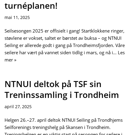
turnéplanen!
mai 11, 2025
Seilsesongen 2025 er offisielt i gang! Startklokkene ringer,
støvlene er vokset, saltet er børstet av buksa – og NTNUI
Seiling er allerede godt i gang på Trondheimsfjorden. Våre
seilere har vært på vannet siden tidlig i mars, og nå i…
Les
mer »
NTNUI deltok på TSF sin
Treninssamling i Trondheim
april 27, 2025
Helgen 26.–27. april deltok NTNUI Seiling på Trondhjems
Seilforenings treningshelg på Skansen i Trondheim.
Treningshelgen er en viktig start på sesongen for seilere i